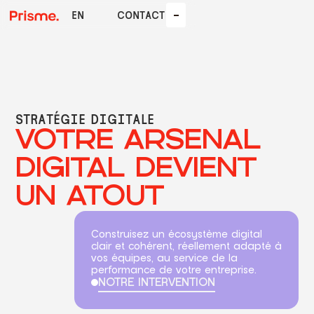
EN
CONTACT
STRATÉGIE DIGITALE
VOTRE ARSENAL
DIGITAL DEVIENT
Manifeste
Genèse
Gestion de
Fractional
projets
UN ATOUT
COO
complexes
Construisez un écosystème digital
clair et cohérent, réellement adapté à
vos équipes, au service de la
performance de votre entreprise.
Économie
NOTRE INTERVENTION
Innovation
Circulaire