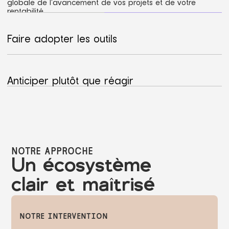
globale de l'avancement de vos projets et de votre
Faire adopter les outils
rentabilité.
Le défi n'est pas l’outil, mais l'accompagnement
humain, la formation adaptée à chaque métier et
la conduite du changement.
Anticiper plutôt que réagir
Une vision pluriannuelle pour décider sereinement
(y compris sur l'IA) sans subir les choix des
partenaires ou les annonces du marché.
NOTRE APPROCHE
Un écosystème
clair et maîtrisé
NOTRE INTERVENTION