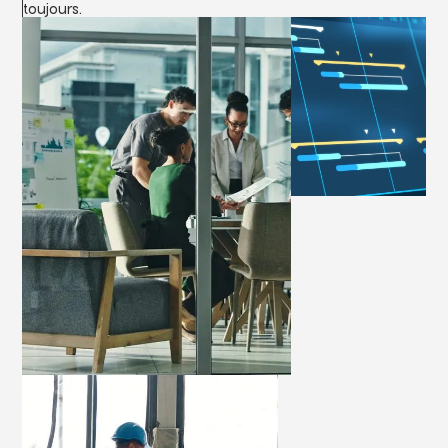
t
o
u
j
o
u
r
s
.