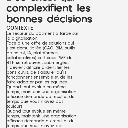
complexifient les
bonnes décisions
CONTEXTE
L
e
s
e
c
t
e
u
r
d
u
b
â
t
i
m
e
n
t
a
t
a
r
d
é
s
u
r
l
a
d
i
g
i
t
a
l
i
s
a
t
i
o
n
.
F
a
c
e
à
u
n
e
o
f
f
r
e
d
e
s
o
l
u
t
i
o
n
s
q
u
i
s
'
e
s
t
d
é
m
u
l
t
i
p
l
i
é
e
(
C
A
O
,
B
I
M
,
o
u
t
i
l
s
d
e
c
a
l
c
u
l
,
I
A
,
p
l
a
t
e
f
o
r
m
e
s
c
o
l
l
a
b
o
r
a
t
i
v
e
s
)
c
e
r
t
a
i
n
e
s
P
M
E
d
u
B
T
P
s
e
r
e
t
r
o
u
v
e
n
t
s
u
b
m
e
r
g
é
e
s
.
I
l
d
e
v
i
e
n
t
d
i
f
f
i
c
i
l
e
d
'
i
d
e
n
t
i
f
i
e
r
l
e
s
b
o
n
s
o
u
t
i
l
s
,
d
e
s
'
a
s
s
u
r
e
r
q
u
'
i
l
s
f
o
n
c
t
i
o
n
n
e
n
t
e
n
s
e
m
b
l
e
e
t
d
e
l
e
s
f
a
i
r
e
a
d
o
p
t
e
r
p
a
r
l
e
s
é
q
u
i
p
e
s
.
Q
u
a
n
d
t
o
u
t
é
v
o
l
u
e
e
n
m
ê
m
e
t
e
m
p
s
,
m
a
i
n
t
e
n
i
r
u
n
e
o
r
g
a
n
i
s
a
t
i
o
n
e
f
f
i
c
a
c
e
d
e
m
a
n
d
e
d
u
r
e
c
u
l
e
t
d
u
t
e
m
p
s
q
u
e
v
o
u
s
n
’
a
v
e
z
p
a
s
t
o
u
j
o
u
r
s
.
Q
u
a
n
d
t
o
u
t
é
v
o
l
u
e
e
n
m
ê
m
e
t
e
m
p
s
,
m
a
i
n
t
e
n
i
r
u
n
e
o
r
g
a
n
i
s
a
t
i
o
n
e
f
f
i
c
a
c
e
d
e
m
a
n
d
e
d
u
r
e
c
u
l
e
t
d
u
t
e
m
p
s
q
u
e
v
o
u
s
n
’
a
v
e
z
p
a
s