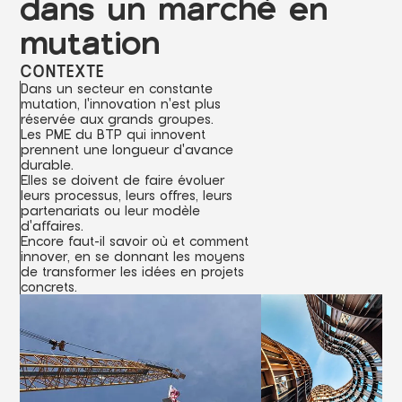
dans un marché en
mutation
CONTEXTE
D
a
n
s
u
n
s
e
c
t
e
u
r
e
n
c
o
n
s
t
a
n
t
e
m
u
t
a
t
i
o
n
,
l
'
i
n
n
o
v
a
t
i
o
n
n
'
e
s
t
p
l
u
s
r
é
s
e
r
v
é
e
a
u
x
g
r
a
n
d
s
g
r
o
u
p
e
s
.
L
e
s
P
M
E
d
u
B
T
P
q
u
i
i
n
n
o
v
e
n
t
p
r
e
n
n
e
n
t
u
n
e
l
o
n
g
u
e
u
r
d
'
a
v
a
n
c
e
d
u
r
a
b
l
e
.
E
l
l
e
s
s
e
d
o
i
v
e
n
t
d
e
f
a
i
r
e
é
v
o
l
u
e
r
l
e
u
r
s
p
r
o
c
e
s
s
u
s
,
l
e
u
r
s
o
f
f
r
e
s
,
l
e
u
r
s
p
a
r
t
e
n
a
r
i
a
t
s
o
u
l
e
u
r
m
o
d
è
l
e
d
'
a
f
f
a
i
r
e
s
.
E
n
c
o
r
e
f
a
u
t
-
i
l
s
a
v
o
i
r
o
ù
e
t
c
o
m
m
e
n
t
i
n
n
o
v
e
r
,
e
n
s
e
d
o
n
n
a
n
t
l
e
s
m
o
y
e
n
s
d
e
t
r
a
n
s
f
o
r
m
e
r
l
e
s
i
d
é
e
s
e
n
p
r
o
j
e
t
s
c
o
n
c
r
e
t
s
.