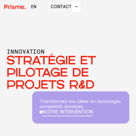
EN
CONTACT
INNOVATION
STRATÉGIE ET
PILOTAGE DE
Manifeste
Genèse
Gestion de
Fractional
projets
PROJETS R&D
COO
complexes
Transformez vos idées en avantages
compétitifs durables
NOTRE INTERVENTION
Économie
Innovation
Circulaire