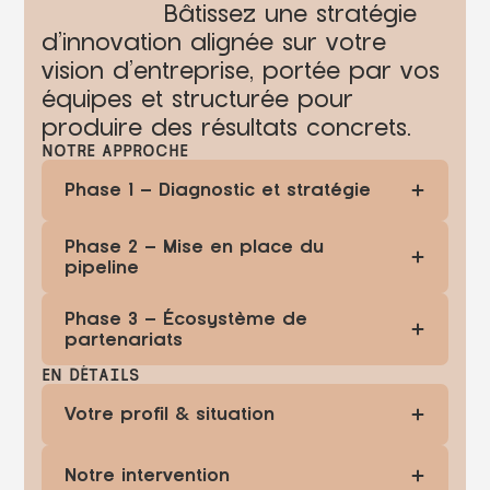
Bâtissez une stratégie
d’innovation alignée sur votre
vision d’entreprise, portée par vos
équipes et structurée pour
produire des résultats concrets.
NOTRE APPROCHE
Phase 1 — Diagnostic et stratégie
Évaluation de votre culture d'innovation
Phase 2 — Mise en place du
actuelle, de vos forces vives et de vos
pipeline
ambitions.
Création des conditions pour faire émerger
Identification des domaines où l'innovation
Phase 3 —
Écosystème de
les idées à tous les niveaux de l'organisation.
crée le plus de valeur :produits, processus,
partenariats
organisation, modèle d'affaires, partenariats.
Mise en place d'un processus structuré de
EN DÉTAILS
Identification et activation des partenaires
bout en bout : émergence, sélection,
Définition d'une stratégie alignée sur votre
qui accélèrent votre innovation : laboratoires
développement de MVP, critères de succès,
vision d'entreprise.
Votre profil & situation
de recherche, startups technologiques,
déploiement.
fournisseurs innovants, centres techniques.
• Une PME BTP qui veut structurer une
Notre intervention
démarche R&D sans créer une équipe dédiée